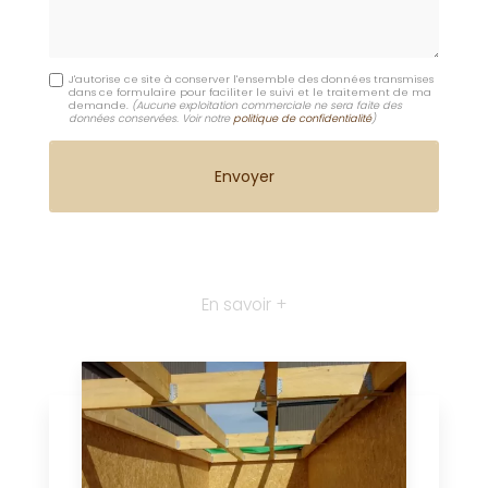
J'autorise ce site à conserver l'ensemble des données transmises
dans ce formulaire pour faciliter le suivi et le traitement de ma
demande.
(Aucune exploitation commerciale ne sera faite des
données conservées. Voir notre
politique de confidentialité
)
En savoir +