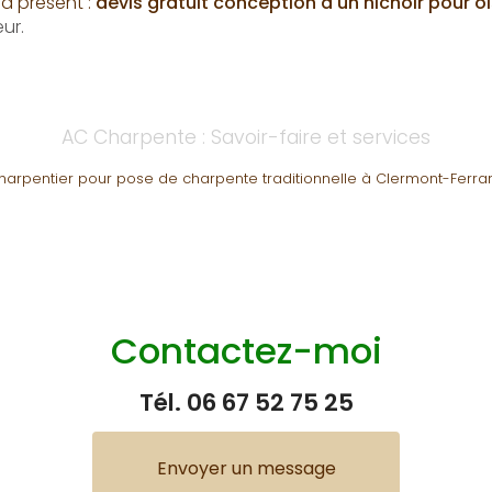
à présent :
devis gratuit
conception d'un nichoir pour 
ur.
AC Charpente : Savoir-faire et services
harpentier pour pose de charpente traditionnelle à Clermont-Ferra
Contactez-moi
Tél.
06 67 52 75 25
Envoyer un message