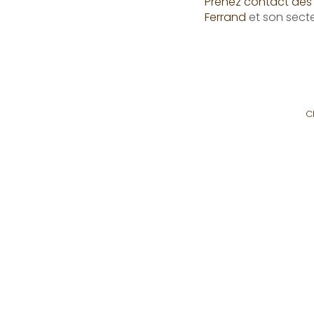
Prenez contact dès 
Ferrand
et son secte
C