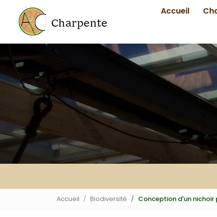
Navigation principale
Aller
Accueil
Ch
au
contenu
principal
Accueil
Biodiversité
Conception d'un nichoir 