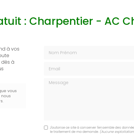
atuit : Charpentier - AC 
Nom Prénom
nd à vos
toute
 dès à
Email
us
Message
 que vous
s nous
s.
J'autorise ce site à conserver l'ensemble des donnée
le traitement de ma demande.
(Aucune exploitation