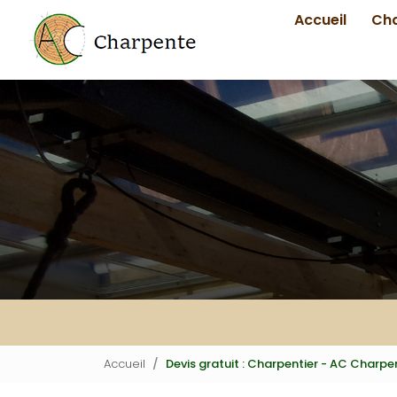
Navigation principale
Aller
Accueil
Ch
au
contenu
principal
Accueil
Devis gratuit : Charpentier - AC Charpe