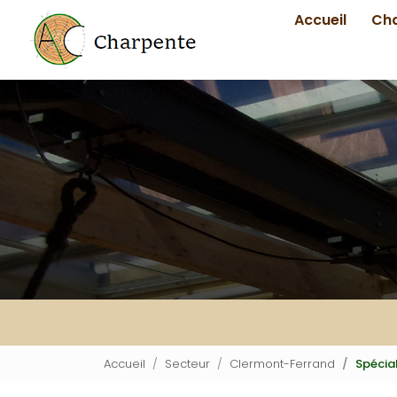
Navigation principale
Aller
Accueil
Ch
au
contenu
principal
Accueil
Secteur
Clermont-Ferrand
Spécia