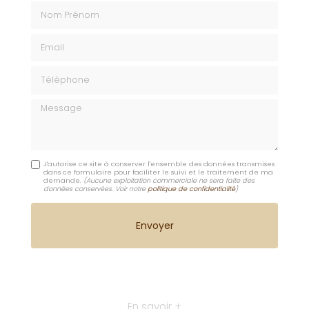
Nom Prénom
Email
Téléphone
Message
J'autorise ce site à conserver l'ensemble des données transmises
dans ce formulaire pour faciliter le suivi et le traitement de ma
demande.
(Aucune exploitation commerciale ne sera faite des
données conservées. Voir notre
politique de confidentialité
)
En savoir +