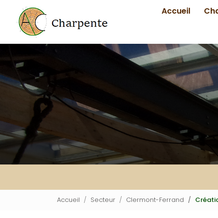
Navigation principale
Aller
Accueil
Ch
au
contenu
principal
Accueil
Secteur
Clermont-Ferrand
Créati