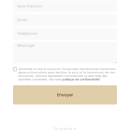
Nom Prénom
Email
Téléphone
Message
J'autorise ce site à conserver l'ensemble des données transmises
dans ce formulaire pour faciliter le suivi et le traitement de ma
demande.
(Aucune exploitation commerciale ne sera faite des
données conservées. Voir notre
politique de confidentialité
)
En savoir +