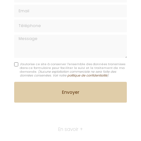
Email
Téléphone
Message
J'autorise ce site à conserver l'ensemble des données transmises
dans ce formulaire pour faciliter le suivi et le traitement de ma
demande.
(Aucune exploitation commerciale ne sera faite des
données conservées. Voir notre
politique de confidentialité
)
En savoir +