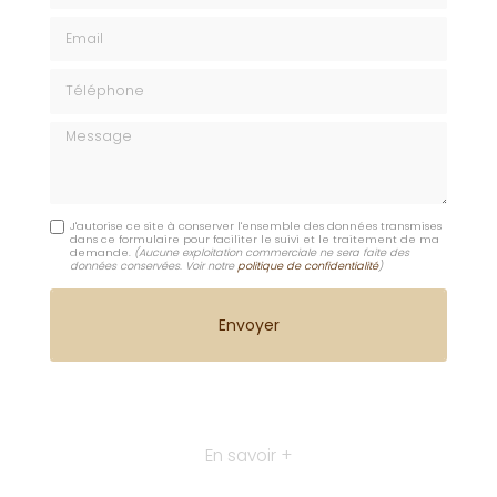
Email
Téléphone
Message
J'autorise ce site à conserver l'ensemble des données transmises
dans ce formulaire pour faciliter le suivi et le traitement de ma
demande.
(Aucune exploitation commerciale ne sera faite des
données conservées. Voir notre
politique de confidentialité
)
En savoir +