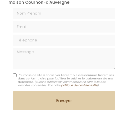
maison Cournon-d'Auvergne
Nom Prénom
Email
Téléphone
Message
J'autorise ce site à conserver l'ensemble des données transmises
dans ce formulaire pour faciliter le suivi et le traitement de ma
demande.
(Aucune exploitation commerciale ne sera faite des
données conservées. Voir notre
politique de confidentialité
)